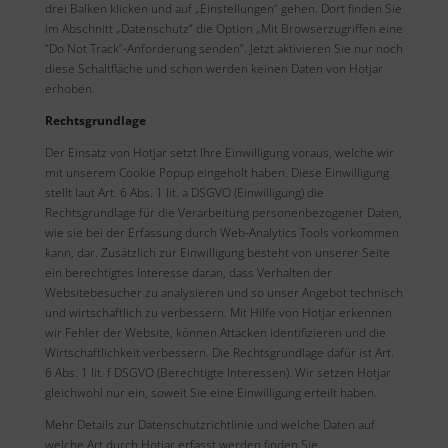
drei Balken klicken und auf „Einstellungen“ gehen. Dort finden Sie
im Abschnitt „Datenschutz“ die Option „Mit Browserzugriffen eine
“Do Not Track”-Anforderung senden”. Jetzt aktivieren Sie nur noch
diese Schaltfläche und schon werden keinen Daten von Hotjar
erhoben.
Rechtsgrundlage
Der Einsatz von Hotjar setzt Ihre Einwilligung voraus, welche wir
mit unserem Cookie Popup eingeholt haben. Diese Einwilligung
stellt laut Art. 6 Abs. 1 lit. a DSGVO (Einwilligung) die
Rechtsgrundlage für die Verarbeitung personenbezogener Daten,
wie sie bei der Erfassung durch Web-Analytics Tools vorkommen
kann, dar.
Zusätzlich zur Einwilligung besteht von unserer Seite
ein berechtigtes Interesse daran, dass Verhalten der
Websitebesucher zu analysieren und so unser Angebot technisch
und wirtschaftlich zu verbessern. Mit Hilfe von Hotjar erkennen
wir Fehler der Website, können Attacken identifizieren und die
Wirtschaftlichkeit verbessern. Die Rechtsgrundlage dafür ist Art.
6 Abs. 1 lit. f DSGVO (Berechtigte Interessen). Wir setzen Hotjar
gleichwohl nur ein, soweit Sie eine Einwilligung erteilt haben.
Mehr Details zur Datenschutzrichtlinie und welche Daten auf
welche Art durch Hotjar erfasst werden finden Sie