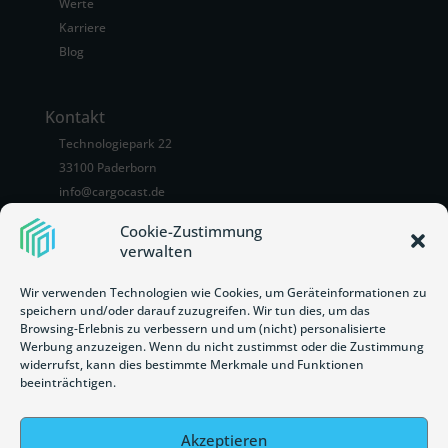
Werte
Karriere
Blog
Kontakt
Technologiepark 22
33100 Paderborn
info@cargocast.de
+49 5251 7875292
Cookie-Zustimmung
CargoCast Instagram Link
CargoCast LinkedIn Link
verwalten
Wir verwenden Technologien wie Cookies, um Geräteinformationen zu
speichern und/oder darauf zuzugreifen. Wir tun dies, um das
Browsing-Erlebnis zu verbessern und um (nicht) personalisierte
Newsletter
Werbung anzuzeigen. Wenn du nicht zustimmst oder die Zustimmung
widerrufst, kann dies bestimmte Merkmale und Funktionen
beeinträchtigen.
Akzeptieren