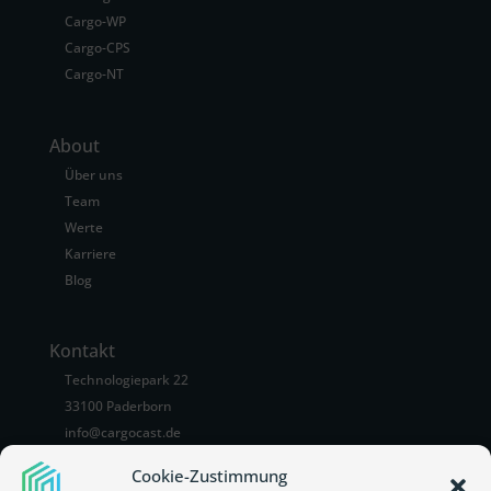
Cargo-WP
Cargo-CPS
Cargo-NT
About
Über uns
Team
Werte
Karriere
Blog
Kontakt
Technologiepark 22
33100 Paderborn
info@cargocast.de
+49 5251 7875292
Cookie-Zustimmung